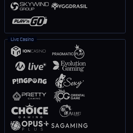
Live Casino