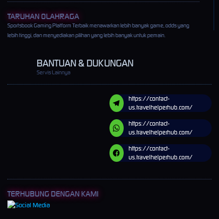
TARUHAN OLAHRAGA
Sportsbook Gaming Platform Terbaik menawarkan lebih banyak game, odds yang
lebih tinggi, dan menyediakan pilihan yang lebih banyak untuk pemain.
BANTUAN & DUKUNGAN
Servis Lainnya
https://contact-
us.travelhelperhub.com/
https://contact-
us.travelhelperhub.com/
https://contact-
us.travelhelperhub.com/
TERHUBUNG DENGAN KAMI