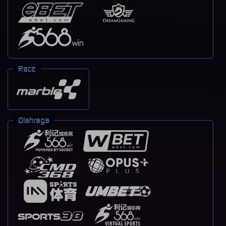
Race
Olahraga