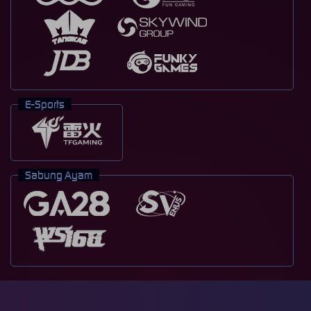
E-Sports
Sabung Ayam