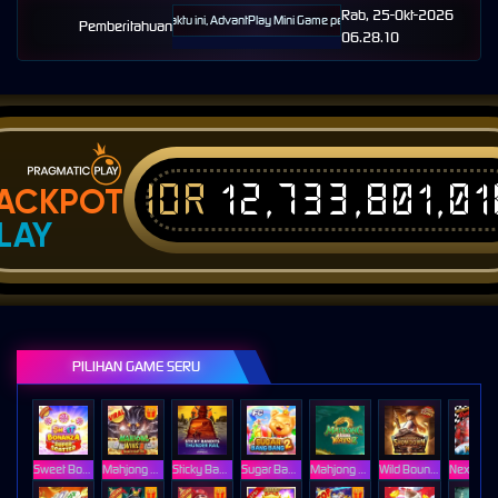
Rab, 25-Okt-2026
2026 23.57.58. Selama waktu ini, AdvantPlay Mini Game permainan tidak akan tersedia. Kami 
Pemberitahuan
06.28.10
IDR
12,733,801,0
ACKPOT
LAY
PILIHAN GAME SERU
Sweet Bonanza Super Scatter
Mahjong Wins 3 – Black Scatter
Sticky Bandits Thunder Rail
Sugar Bang Bang 2
Mahjong Ways 2
Wild Bounty Showdown