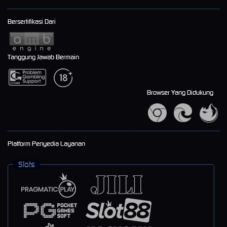
Bersertifikasi Dari
Tanggung Jawab Bermain
Browser Yang Didukung
Platform Penyedia Layanan
Slots