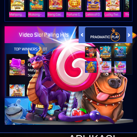
Mahjong Ways
Wukong - Black Scatter
Bang Gacor 1000
Fortune Gems
Gates of Olympus Super Scatter
Lucky Twins Nexus
The Cryp
Video Slot Paling Hits
TOP WINNERS SLOT
di****1
IDR
10,653,800.00
Mahjong Wins 3 – Black
Scatter
fu****3
IDR
10,636,880.00
Gates of Olympus 1000
kari****6
IDR
9,602,000.00
Gates of Olympus™
kari****6
IDR
7,914,000.00