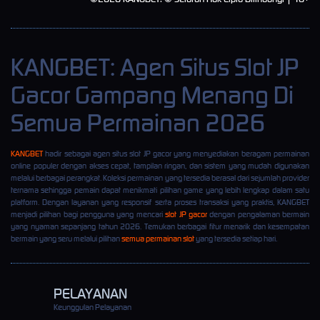
KANGBET: Agen Situs Slot JP
Gacor Gampang Menang Di
Semua Permainan 2026
KANGBET
hadir sebagai agen situs slot JP gacor yang menyediakan beragam permainan
online populer dengan akses cepat, tampilan ringan, dan sistem yang mudah digunakan
melalui berbagai perangkat. Koleksi permainan yang tersedia berasal dari sejumlah provider
ternama sehingga pemain dapat menikmati pilihan game yang lebih lengkap dalam satu
platform. Dengan layanan yang responsif serta proses transaksi yang praktis, KANGBET
menjadi pilihan bagi pengguna yang mencari
slot JP gacor
dengan pengalaman bermain
yang nyaman sepanjang tahun 2026. Temukan berbagai fitur menarik dan kesempatan
bermain yang seru melalui pilihan
semua permainan slot
yang tersedia setiap hari.
PELAYANAN
Keunggulan Pelayanan