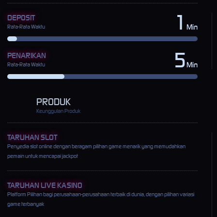
1
DEPOSIT
Min
Rata-Rata Waktu
5
PENARIKAN
Min
Rata-Rata Waktu
PRODUK
Keunggulan Produk
TARUHAN SLOT
Penyedia slot online dengan beragam pilihan game menarik yang memudahkan
pemain untuk mencapai jackpot
TARUHAN LIVE KASINO
Platform Pilihan bagi perusahaan-perusahaan terbaik di dunia, dengan pilihan variasi
game terbanyak