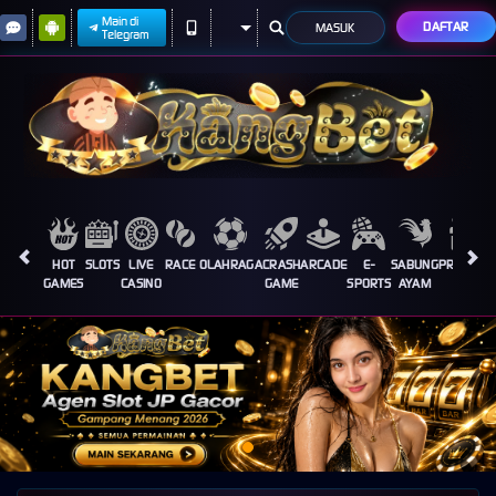
Main di
DAFTAR
MASUK
Telegram
HOT
SLOTS
LIVE
RACE
OLAHRAGA
CRASH
ARCADE
E-
SABUNG
PROMOSI
GAMES
CASINO
GAME
SPORTS
AYAM