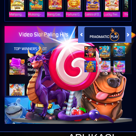
Mahjong Ways
Wukong - Black Scatter
Bang Gacor 1000
Fortune Gems
Gates of Olympus Super Scatter
Lucky Twins Nexus
The Cryp
Video Slot Paling Hits
TOP WINNERS SLOT
di****1
IDR
10,653,800.00
Mahjong Wins 3 – Black
Scatter
fu****3
IDR
10,636,880.00
Gates of Olympus 1000
kari****6
IDR
9,602,000.00
Gates of Olympus™
kari****6
IDR
7,914,000.00